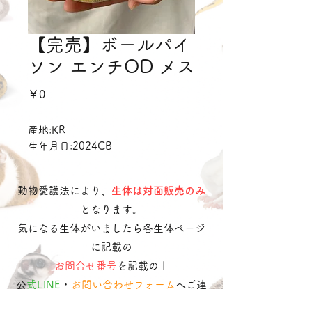
【完売】ボールパイ
ソン エンチOD メス
価
￥0
格
産地:KR
生年月日:2024CB
動物愛護法により、
生体は対面販売のみ
となります。
気になる生体がいましたら各生体ページ
に記載の
お問合せ番号
を記載の上
​
公式LINE
・
お問い合わせフォーム
へご連
絡ください。