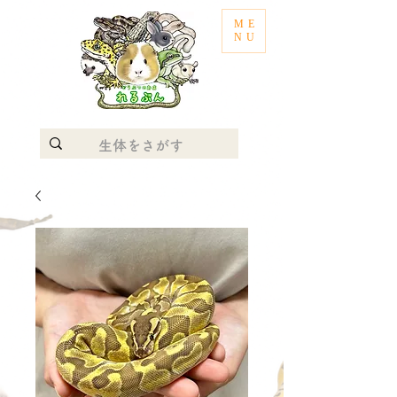
ME
NU