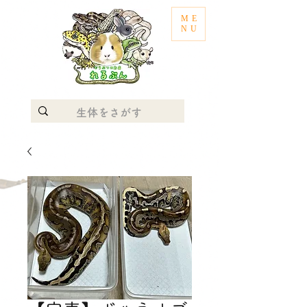
ME
NU