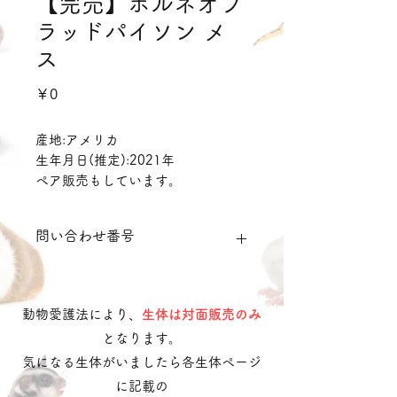
【完売】ボルネオブ
ラッドパイソン メ
ス
価
￥0
格
産地:アメリカ
生年月日(推定):2021年
ペア販売もしています。
ペア 60000円▶︎50000円
問い合わせ番号
blp02
動物愛護法により、
生体は対面販売のみ
となります。
気になる生体がいましたら各生体ページ
に記載の