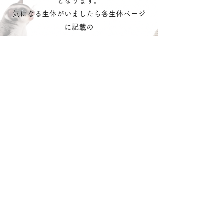
となります。
気になる生体がいましたら各生体ページ
に記載の
お問合せ番号
を記載の上
​
公式LINE
・
お問い合わせフォーム
へご連
絡ください。
LINEで問い合わせる
​どうぶつのお店
れるぶん
沖動販1203号第一種動物取扱業
令和3年10月25日〜令和8年10月24日
沖縄県中頭郡読谷村字喜名
松田 ひなの
lelbum.official@gmail.com
©2019 by どうぶつのお店 れるぶん