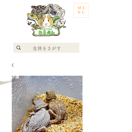
ME
NU