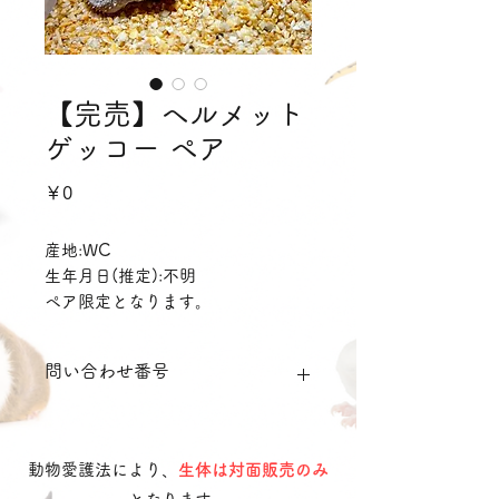
【完売】ヘルメット
ゲッコー ペア
価
￥0
格
産地:WC
生年月日(推定):不明
ペア限定となります。
オス単体は販売可能ですが、メス単
体は販売不可となります。
問い合わせ番号
hgpair01
動物愛護法により、
生体は対面販売のみ