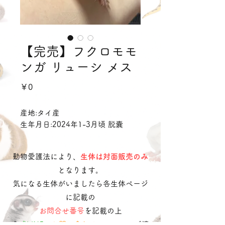
【完売】フクロモモ
ンガ リューシ メス
価
￥0
格
産地:タイ産
生年月日:2024年1-3月頃 脱囊
動物愛護法により、
生体は対面販売のみ
となります。
気になる生体がいましたら各生体ページ
に記載の
お問合せ番号
を記載の上
​
公式LINE
・
お問い合わせフォーム
へご連