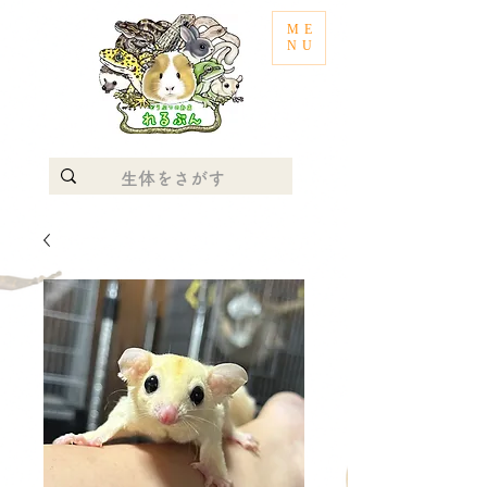
ME
NU