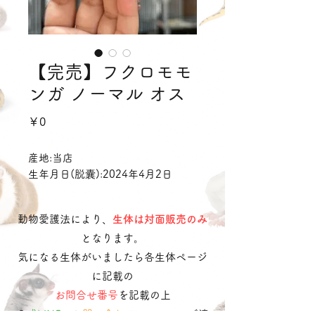
【完売】フクロモモ
ンガ ノーマル オス
価
￥0
格
産地:当店
生年月日(脱囊):2024年4月2日
動物愛護法により、
生体は対面販売のみ
となります。
気になる生体がいましたら各生体ページ
に記載の
お問合せ番号
を記載の上
​
公式LINE
・
お問い合わせフォーム
へご連