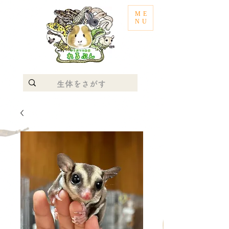
ME
NU