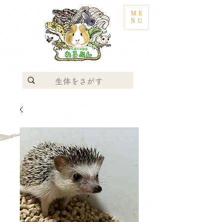
ME
NU