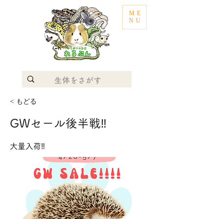
ME
NU
< もどる
GWセール後半戦‼︎
大量入荷‼︎