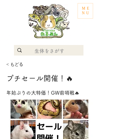
ME
NU
< もどる
プチセール開催！🔥
年始ぶりの大特価！GW前哨戦🔥