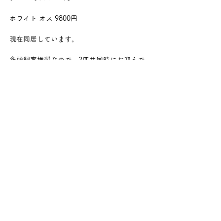
ホワイト オス 9800円
現在同居しています。
多頭飼育推奨なので、2匹共同時にお迎えで
16800円です✨
🔥チンチラ 大特価!!
スタンダードグレー 男の子 42800円
お写真のご要望やお問い合わせなどはお気軽
にメッセージを送ってください！
次へ
前へ