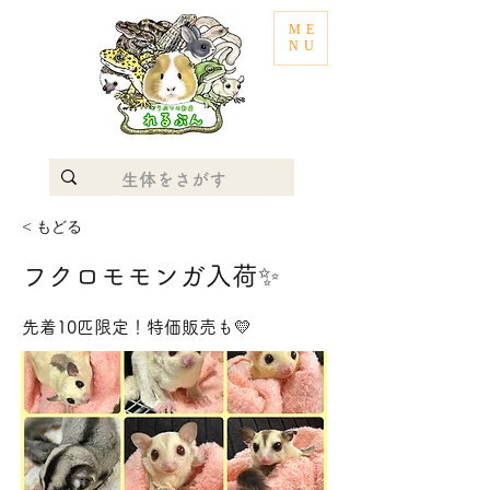
ME
NU
< もどる
フクロモモンガ入荷✨
先着10匹限定！特価販売も💛