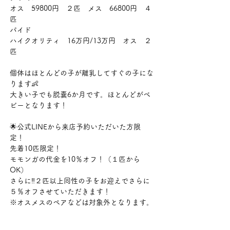
オス　59800円　２匹　メス　66800円　４
匹
パイド　
ハイクオリティ　16万円/13万円　オス　２
匹
個体はほとんどの子が離乳してすぐの子にな
ります👶
大きい子でも脱嚢6か月です。ほとんどがベ
ビーとなります！
🌟公式LINEから来店予約いただいた方限
定！
先着10匹限定！
モモンガの代金を10％オフ！（１匹から
OK）
さらに‼２匹以上同性の子をお迎えでさらに
５％オフさせていただきます！
※オスメスのペアなどは対象外となります。
🌟期間５月１４～５月２１日