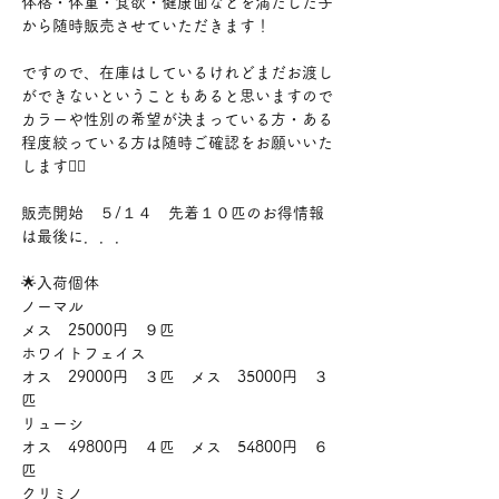
体格・体重・食欲・健康面などを満たした子
から随時販売させていただきます！
ですので、在庫はしているけれどまだお渡し
ができないということもあると思いますので
カラーや性別の希望が決まっている方・ある
程度絞っている方は随時ご確認をお願いいた
します🙇‍♂️
販売開始　５/１４　先着１０匹のお得情報
は最後に．．．
🌟入荷個体
ノーマル　
メス　25000円　９匹
ホワイトフェイス　
オス　29000円　３匹　メス　35000円　３
匹
リューシ　
オス　49800円　４匹　メス　54800円　６
匹
クリミノ　