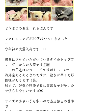
どうぶつのお店　れるぶんです！
フクロモモンガが30匹超やってきました
～！
今年初の大量入荷です❤️‍🔥❤️‍🔥
懇意にさせていただいているタイのトップブ
リーダーからの入荷です🇹🇭
ここの子達はなつっこくてすばしっこい‼
海外産あるあるなのですが、動きが早くて野
性味があります（笑）
加えて、好奇心旺盛で食に貪欲な子が多いの
で慣らしやすいです☺️💓
サイズの小さい子も多いので当店独自の基準
で