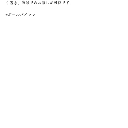
り置き、店頭でのお渡しが可能です。
⭐︎ボールパイソン
NRマンダリン50hetゴースト　オス
NRマンダリンレッサー50hetゴースト　オス
パステルボンゴ　オス
GHIパステル　オス
エンチODシナモンGS メス
パステルバタークラウン　オス
⭐︎レオパ
20匹　モルフは当日会場でご覧ください。
⭐︎クレス
ノーマル　オス　4000円
このほか当日までに追加があれば追記してい
きます。