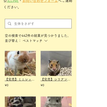
​
公式LINE
・
お問い合わせフォーム
へご連絡
ください。
空の検索で442件の結果が見つかりました。
並び替え：
ベストマッチ
【完売】ミニレッキス ブロークンオレンジ メス
【完売】シリアンハムスター ノーマル メス
¥0
¥0