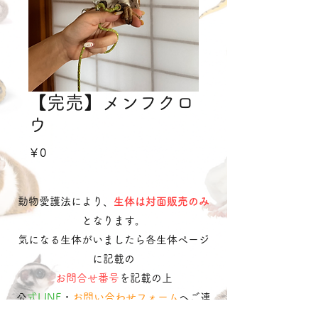
【完売】メンフクロ
ウ
価
￥0
格
動物愛護法により、
生体は対面販売のみ
となります。
気になる生体がいましたら各生体ページ
に記載の
お問合せ番号
を記載の上
​
公式LINE
・
お問い合わせフォーム
へご連
絡ください。