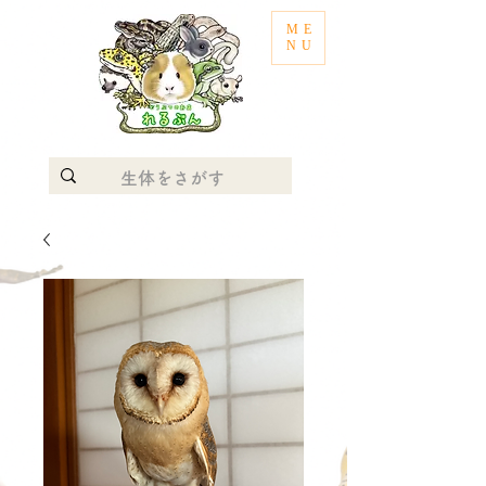
ME
NU