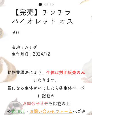
【完売】チンチラ
バイオレット オス
価
￥0
格
産地 : カナダ
生年月日 : 2024/12
動物愛護法により、
生体は対面販売のみ
となります。
気になる生体がいましたら各生体ページ
に記載の
お問合せ番号
を記載の上
​
公式LINE
・
お問い合わせフォーム
へご連
絡ください。