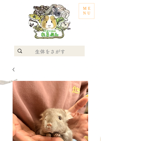
ME
NU