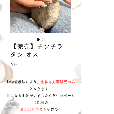
【完売】チンチラ
タン オス
価
￥0
格
動物愛護法により、
生体は対面販売のみ
となります。
気になる生体がいましたら各生体ページ
に記載の
お問合せ番号
を記載の上