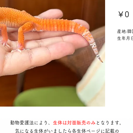
￥0
産地:韓
生年月日
動物愛護法により、
生体は対面販売のみ
となります。
気になる生体がいましたら各生体ページに記載の