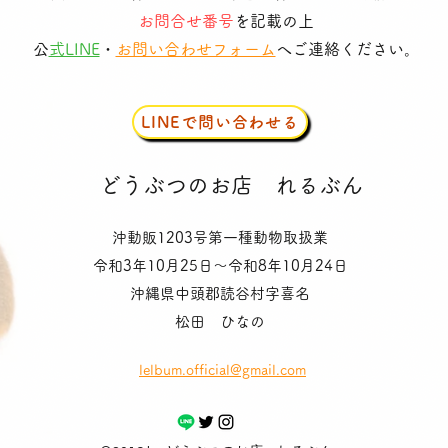
お問合せ番号
を記載の上
​
公式LINE
・
お問い合わせフォーム
へご連絡ください。
LINEで問い合わせる
​どうぶつのお店
れるぶん
沖動販1203号第一種動物取扱業
令和3年10月25日〜令和8年10月24日
沖縄県中頭郡読谷村字喜名
松田 ひなの
lelbum.official@gmail.com