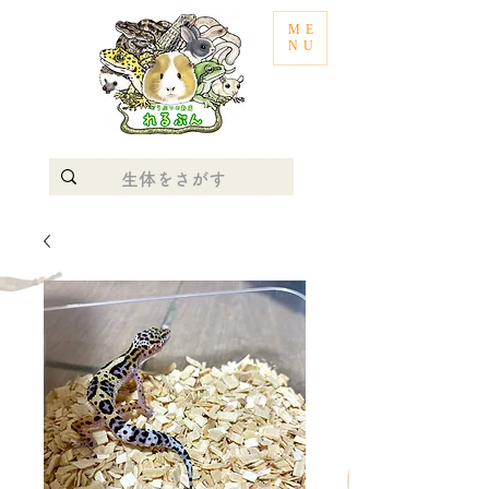
ME
NU