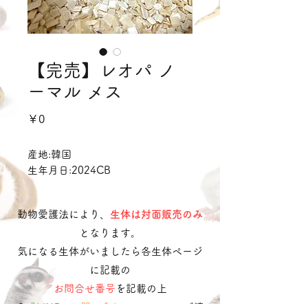
【完売】レオパ ノ
ーマル メス
価
￥0
格
産地:韓国
生年月日:2024CB
動物愛護法により、
生体は対面販売のみ
となります。
気になる生体がいましたら各生体ページ
に記載の
お問合せ番号
を記載の上
​
公式LINE
・
お問い合わせフォーム
へご連