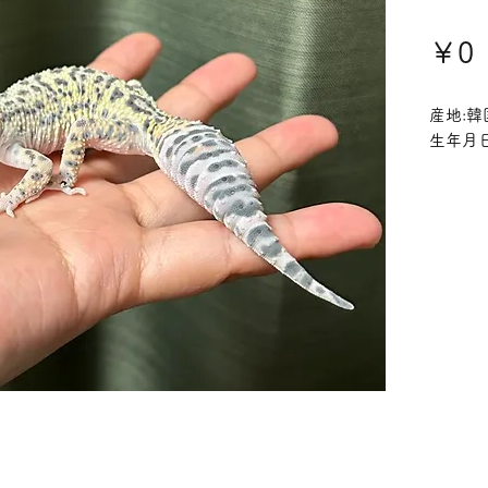
￥0
産地:韓
生年月日