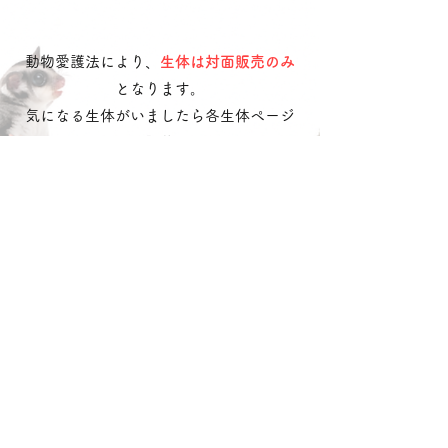
rg25sttr
動物愛護法により、
生体は対面販売のみ
となります。
気になる生体がいましたら各生体ページ
に記載の
お問合せ番号
を記載の上
​
公式LINE
・
お問い合わせフォーム
へご連
絡ください。
LINEで問い合わせる
​どうぶつのお店
れるぶん
沖動販1203号第一種動物取扱業
令和3年10月25日〜令和8年10月24日
沖縄県中頭郡読谷村字喜名
松田 ひなの