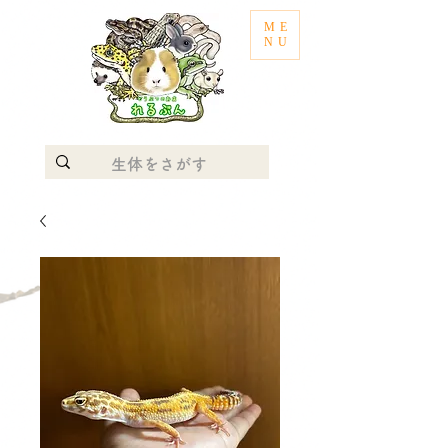
ME
NU