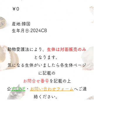
価
￥0
格
産地:韓国
生年月日:2024CB
動物愛護法により、
生体は対面販売のみ
となります。
気になる生体がいましたら各生体ページ
に記載の
お問合せ番号
を記載の上
​
公式LINE
・
お問い合わせフォーム
へご連
絡ください。
LINEで問い合わせる