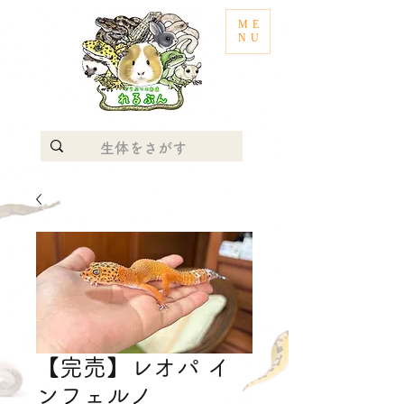
ME
NU
【完売】レオパ イ
ンフェルノ