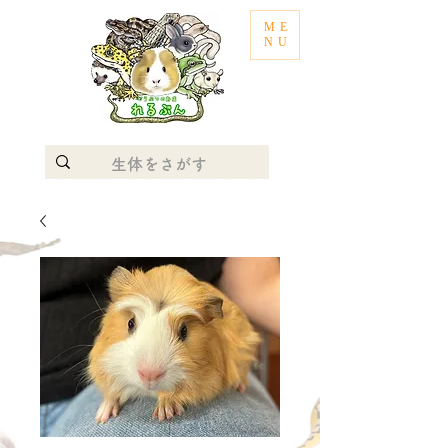
ME
NU