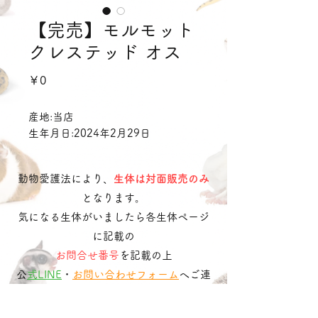
【完売】モルモット
クレステッド オス
価
￥0
格
産地:当店
生年月日:2024年2月29日
動物愛護法により、
生体は対面販売のみ
となります。
気になる生体がいましたら各生体ページ
に記載の
お問合せ番号
を記載の上
​
公式LINE
・
お問い合わせフォーム
へご連
絡ください。