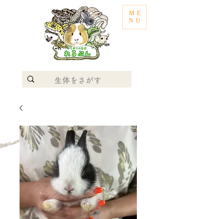
ME
NU