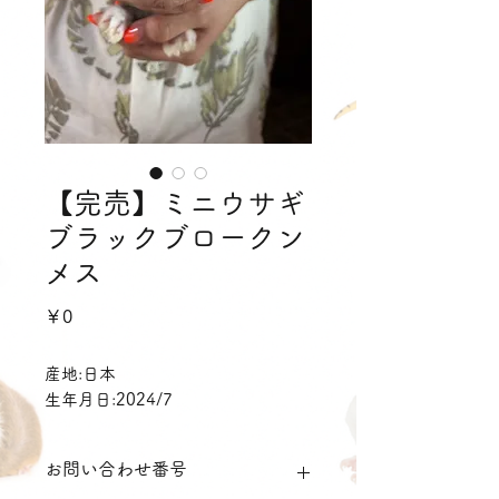
【完売】ミニウサギ
ブラックブロークン
メス
価
￥0
格
産地:日本
生年月日:2024/7
お問い合わせ番号