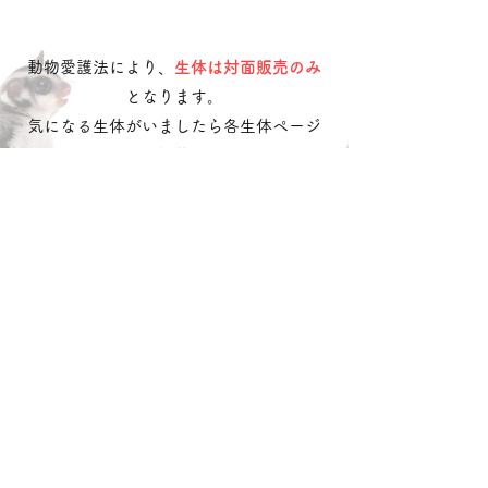
rbbw0809
動物愛護法により、
生体は対面販売のみ
となります。
気になる生体がいましたら各生体ページ
に記載の
お問合せ番号
を記載の上
​
公式LINE
・
お問い合わせフォーム
へご連
絡ください。
LINEで問い合わせる
​どうぶつのお店
れるぶん
沖動販1203号第一種動物取扱業
令和3年10月25日〜令和8年10月24日
沖縄県中頭郡読谷村字喜名
松田 ひなの