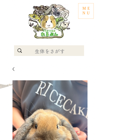
ME
NU