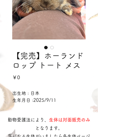
【完売】ホーランド
ロップ トート メス
価
￥0
格
出生地 : 日本
生年月日 :2025/9/11
動物愛護法により、
生体は対面販売のみ
となります。
気になる生体がいましたら各生体ページ