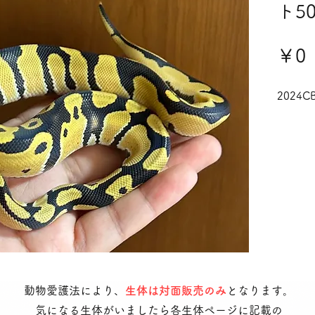
ト5
￥0
2024C
動物愛護法により、
生体は対面販売のみ
となります。
気になる生体がいましたら各生体ページに記載の