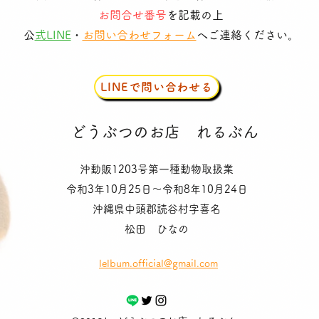
お問合せ番号
を記載の上
​
公式LINE
・
お問い合わせフォーム
へご連絡ください。
LINEで問い合わせる
​どうぶつのお店
れるぶん
沖動販1203号第一種動物取扱業
令和3年10月25日〜令和8年10月24日
沖縄県中頭郡読谷村字喜名
松田 ひなの
lelbum.official@gmail.com