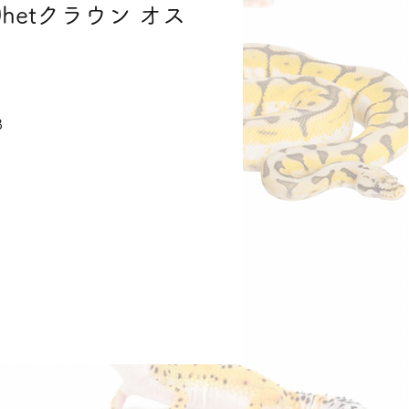
0hetクラウン オス
価
格
B