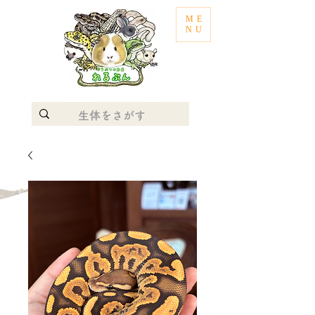
ME
NU