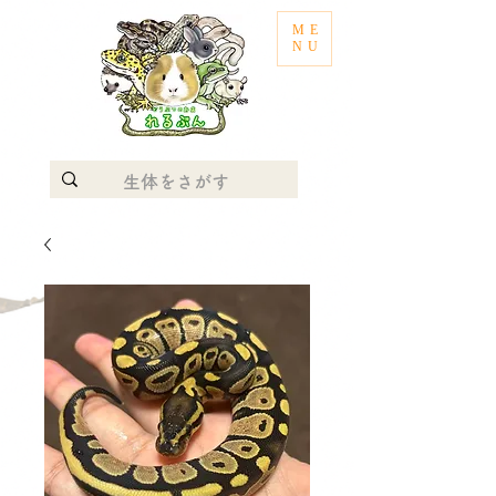
ME
NU