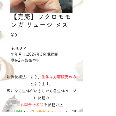
【完売】フクロモモ
ンガ リューシ メス
価
￥0
格
産地:タイ
生年月日:2024年3月頃脱囊
現在2匹販売中✨
動物愛護法により、
生体は対面販売のみ
となります。
気になる生体がいましたら各生体ページ
に記載の
お問合せ番号
を記載の上
​
公式LINE
・
お問い合わせフォーム
へご連