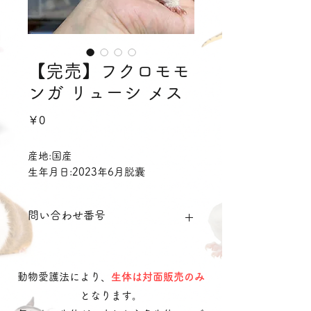
【完売】フクロモモ
ンガ リューシ メス
価
￥0
格
産地:国産
生年月日:2023年6月脱囊
問い合わせ番号
sglufm01
動物愛護法により、
生体は対面販売のみ
となります。