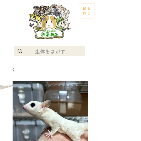
ME
NU