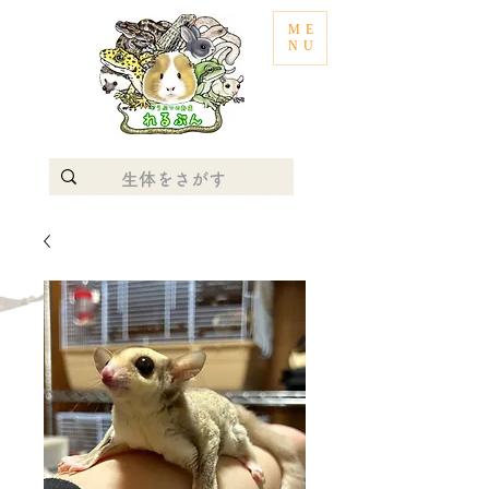
ME
NU