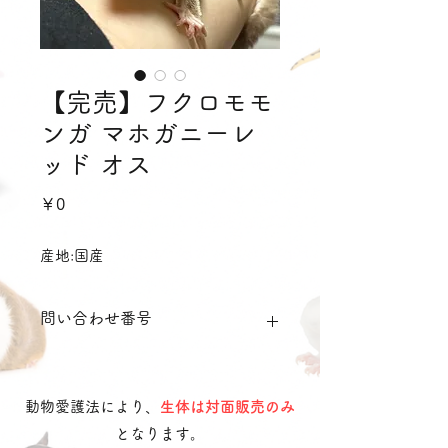
【完売】フクロモモ
ンガ マホガニーレ
ッド オス
価
￥0
格
産地:国産
問い合わせ番号
sgmhrm01
動物愛護法により、
生体は対面販売のみ
となります。