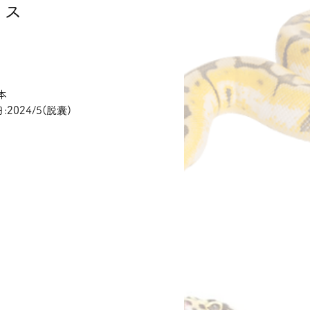
メス
価
格
本
2024/5(脱囊)