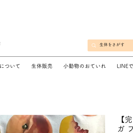
店
について
生体販売
小動物のおていれ
LIN
【完
ガ 