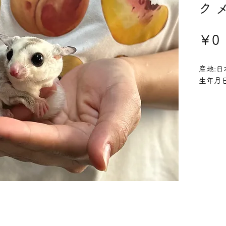
ク 
￥0
産地:日
生年月日: