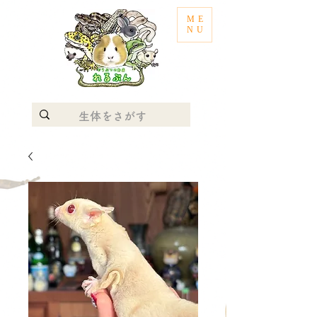
ME
NU