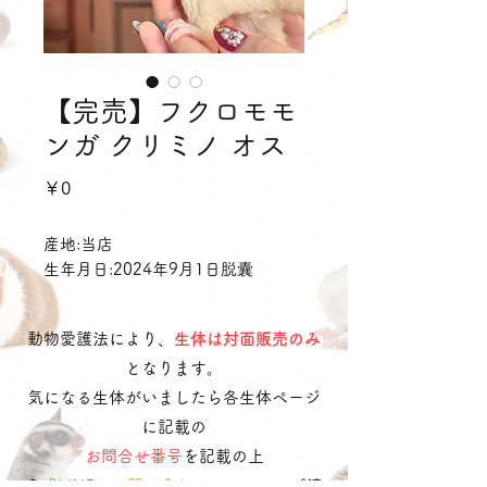
【完売】フクロモモ
ンガ クリミノ オス
価
￥0
格
産地:当店
生年月日:2024年9月1日脱囊
動物愛護法により、
生体は対面販売のみ
となります。
気になる生体がいましたら各生体ページ
に記載の
お問合せ番号
を記載の上
​
公式LINE
・
お問い合わせフォーム
へご連