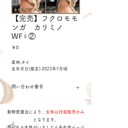
【完売】フクロモモ
ンガ カリミノ
WF♀②
価
￥0
格
産地:タイ
生年月日(推定):2023年7月頃
問い合わせ番号
sgCarminowf012
動物愛護法により、
生体は対面販売のみ
となります。
気になる生体がいましたら各生体ページ