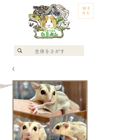
ME
NU