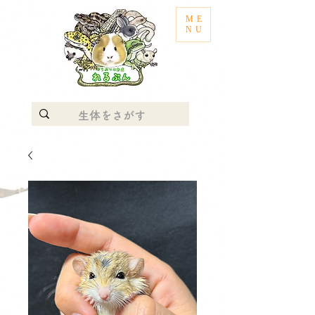
ME
NU