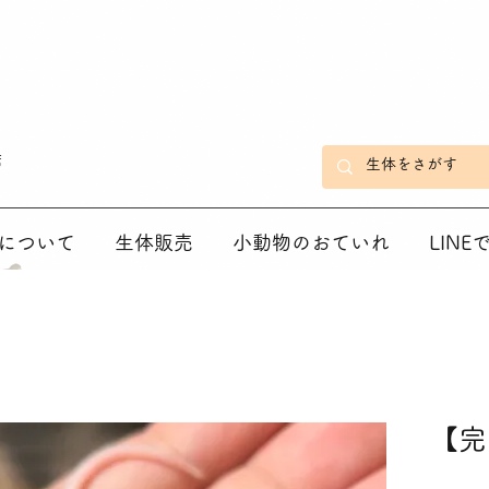
店
について
生体販売
小動物のおていれ
LIN
【完