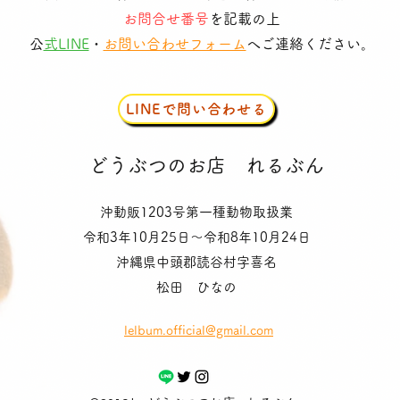
お問合せ番号
を記載の上
​
公式LINE
・
お問い合わせフォーム
へご連絡ください。
LINEで問い合わせる
​どうぶつのお店
れるぶん
沖動販1203号第一種動物取扱業
令和3年10月25日〜令和8年10月24日
沖縄県中頭郡読谷村字喜名
松田 ひなの
lelbum.official@gmail.com