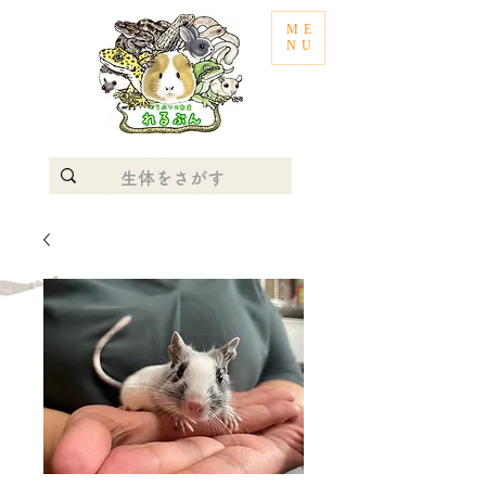
ME
NU