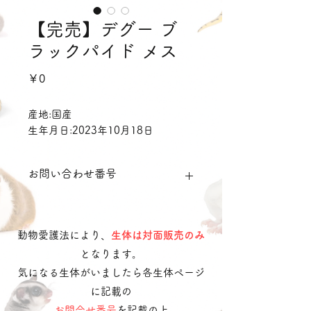
【完売】デグー ブ
ラックパイド メス
価
￥0
格
産地:国産
生年月日:2023年10月18日
お問い合わせ番号
dmblp1
動物愛護法により、
生体は対面販売のみ
となります。
気になる生体がいましたら各生体ページ
に記載の
お問合せ番号
を記載の上