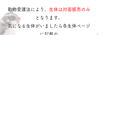
動物愛護法により、
生体は対面販売のみ
となります。
気になる生体がいましたら各生体ページ
に記載の
お問合せ番号
を記載の上
​
公式LINE
・
お問い合わせフォーム
へご連
絡ください。
LINEで問い合わせる
​どうぶつのお店
れるぶん
沖動販1203号第一種動物取扱業
令和3年10月25日〜令和8年10月24日
沖縄県中頭郡読谷村字喜名
松田 ひなの
lelbum.official@gmail.com