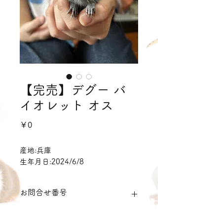
【完売】デグー バ
イオレット オス
価
￥0
格
産地:兵庫
生年月日:2024/6/8
お問合せ番号
dgvm0717