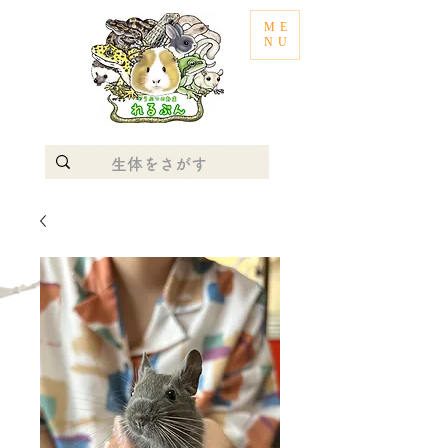
ME
NU