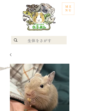
ME
NU