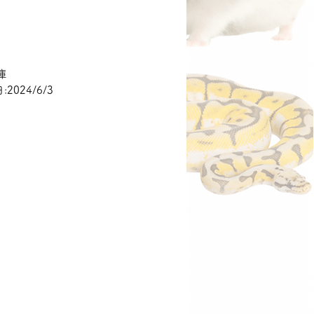
価
格
庫
2024/6/3