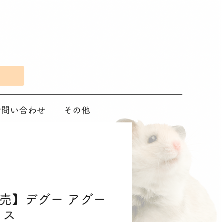
Eで問い合わせ
その他
売】デグー アグー
メス