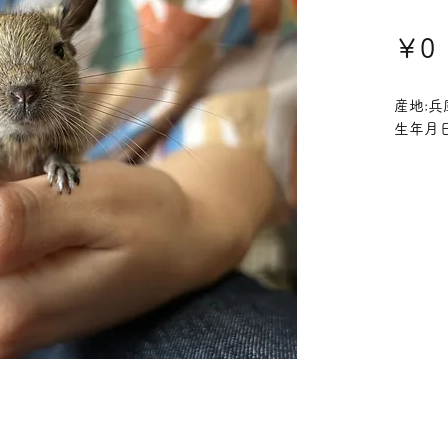
￥0
産地:兵
生年月日: