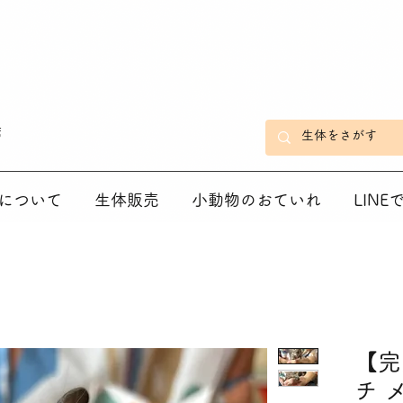
店
について
生体販売
小動物のおていれ
LIN
【完
チ 