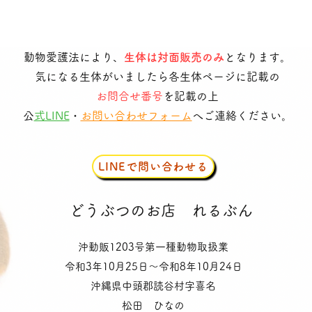
動物愛護法により、
生体は対面販売のみ
となります。
気になる生体がいましたら各生体ページに記載の
お問合せ番号
を記載の上
​
公式LINE
・
お問い合わせフォーム
へご連絡ください。
LINEで問い合わせる
​どうぶつのお店
れるぶん
沖動販1203号第一種動物取扱業
令和3年10月25日〜令和8年10月24日
沖縄県中頭郡読谷村字喜名
松田 ひなの