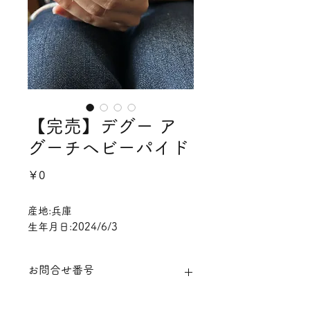
【完売】デグー ア
グーチヘビーパイド
価
￥0
格
産地:兵庫
生年月日:2024/6/3
お問合せ番号
dghap0717