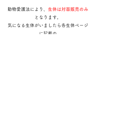
動物愛護法により、
生体は対面販売のみ
となります。
気になる生体がいましたら各生体ページ
に記載の
お問合せ番号
を記載の上
​
公式LINE
・
お問い合わせフォーム
へご連
絡ください。
LINEで問い合わせる
​どうぶつのお店
れるぶん
沖動販1203号第一種動物取扱業
令和3年10月25日〜令和8年10月24日
沖縄県中頭郡読谷村字喜名
松田 ひなの
lelbum.official@gmail.com