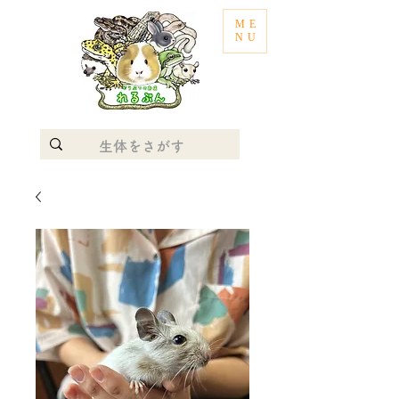
ME
NU