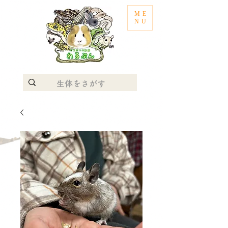
ME
NU