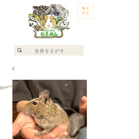
ME
NU