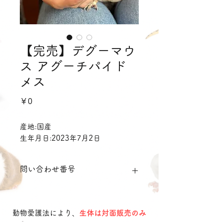
【完売】デグーマウ
ス アグーチパイド
メス
価
￥0
格
産地:国産
生年月日:2023年7月2日
問い合わせ番号
dgap02
動物愛護法により、
生体は対面販売のみ