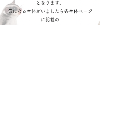
となります。
気になる生体がいましたら各生体ページ
に記載の
お問合せ番号
を記載の上
​
公式LINE
・
お問い合わせフォーム
へご連
絡ください。
LINEで問い合わせる
​どうぶつのお店
れるぶん
沖動販1203号第一種動物取扱業
令和3年10月25日〜令和8年10月24日
沖縄県中頭郡読谷村字喜名
松田 ひなの
lelbum.official@gmail.com