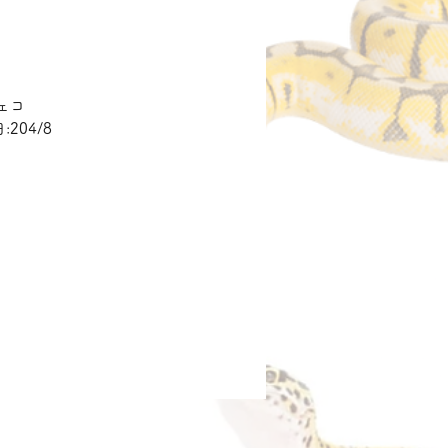
価
格
ェコ
204/8