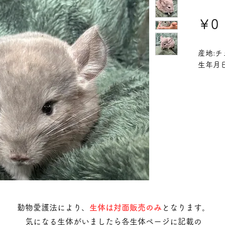
￥0
産地:チ
生年月日:
動物愛護法により、
生体は対面販売のみ
となります。
気になる生体がいましたら各生体ページに記載の