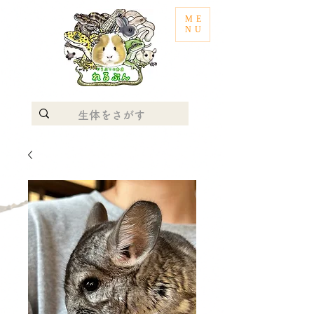
ME
NU