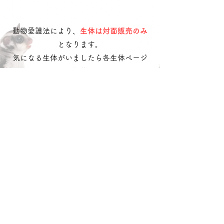
ccsgm1
動物愛護法により、
生体は対面販売のみ
となります。
気になる生体がいましたら各生体ページ
に記載の
お問合せ番号
を記載の上
​
公式LINE
・
お問い合わせフォーム
へご連
絡ください。
LINEで問い合わせる
​どうぶつのお店
れるぶん
沖動販1203号第一種動物取扱業
令和3年10月25日〜令和8年10月24日
沖縄県中頭郡読谷村字喜名
松田 ひなの