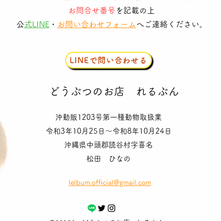
お問合せ番号
を記載の上
​
公式LINE
・
お問い合わせフォーム
へご連絡ください。
LINEで問い合わせる
​どうぶつのお店
れるぶん
沖動販1203号第一種動物取扱業
令和3年10月25日〜令和8年10月24日
沖縄県中頭郡読谷村字喜名
松田 ひなの
lelbum.official@gmail.com