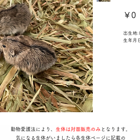
￥0
出生地:
生年月日:
動物愛護法により、
生体は対面販売のみ
となります。
気になる生体がいましたら各生体ページに記載の