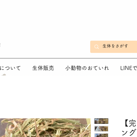
店
について
生体販売
小動物のおていれ
LIN
【完
ング