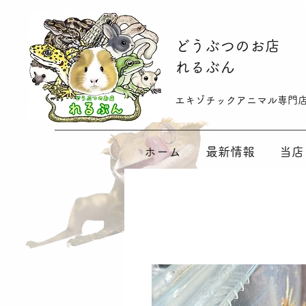
​どうぶつのお店
れるぶん
​​エキゾチックアニマル専門
ホーム
最新情報
当店