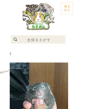
ME
NU