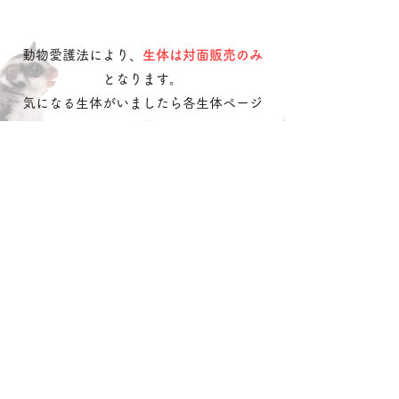
hssb
動物愛護法により、
生体は対面販売のみ
となります。
気になる生体がいましたら各生体ページ
に記載の
お問合せ番号
を記載の上
​
公式LINE
・
お問い合わせフォーム
へご連
絡ください。
LINEで問い合わせる
​どうぶつのお店
れるぶん
沖動販1203号第一種動物取扱業
令和3年10月25日〜令和8年10月24日
沖縄県中頭郡読谷村字喜名
松田 ひなの