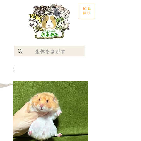
ME
NU