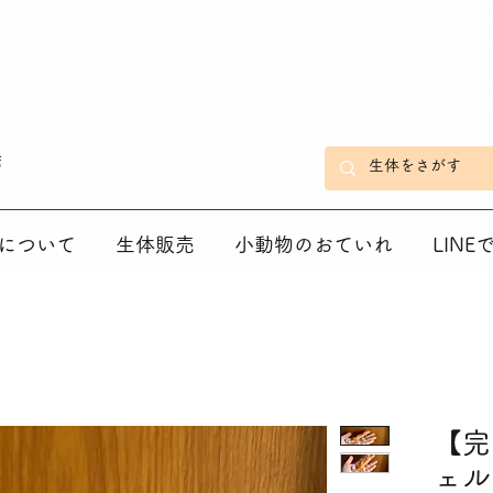
店
について
生体販売
小動物のおていれ
LIN
【完
ェル