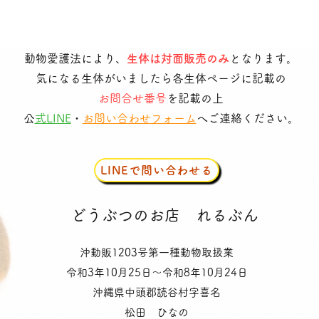
動物愛護法により、
生体は対面販売のみ
となります。
気になる生体がいましたら各生体ページに記載の
お問合せ番号
を記載の上
​
公式LINE
・
お問い合わせフォーム
へご連絡ください。
LINEで問い合わせる
​どうぶつのお店
れるぶん
沖動販1203号第一種動物取扱業
令和3年10月25日〜令和8年10月24日
沖縄県中頭郡読谷村字喜名
松田 ひなの