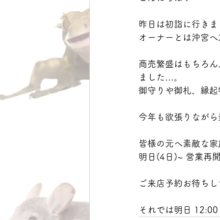
昨日は初詣に行きま
オーナーとは沖宮へ
商売繁盛はもちろん
ました…。
御守りや御札、縁起
今年も欲張りながら
皆様の元へ素敵な家
明日(4日)~ 営業再
ご来店予約お待ちしてお
それでは明日 12:0