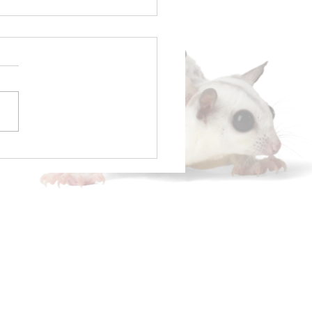
ムベビー(モルモット)💖