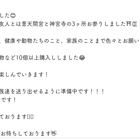
した😊
友人とは普天間宮と神宮寺の3ヶ所お参りしました⛩👏
、健康や動物たちのこと、家族のことまで色々とお願い
物など10個以上購入ししました😂
楽しんでいきます！
族達を送り出せるように準備中です！！！
開です！
ります🙇‍♀️
0 お待ちしております👋