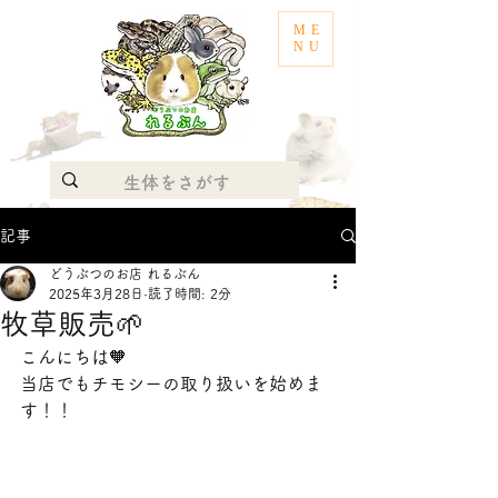
ME
NU
記事
どうぶつのお店 れるぶん
2025年3月28日
読了時間: 2分
牧草販売‪🌱‬
こんにちは🧡
当店でもチモシーの取り扱いを始めま
す！！