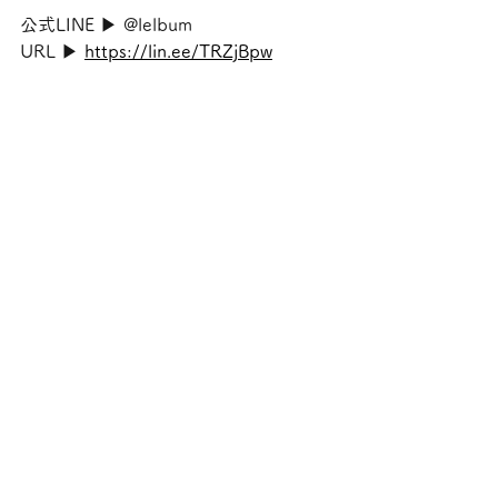
公式LINE ▶︎ @lelbum
URL ▶︎ 
https://lin.ee/TRZjBpw