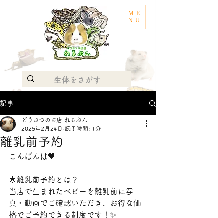
ME
NU
記事
どうぶつのお店 れるぶん
2025年2月24日
読了時間: 1分
離乳前予約
こんばんは🧡
🌟離乳前予約とは？
当店で生まれたベビーを離乳前に写
真・動画でご確認いただき、お得な価
格でご予約できる制度です！✨