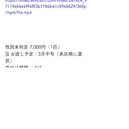
https://video.wixstatic.com/video/247bc4_9
7119e54449f48f3b775db41c5945629/360p
/mp4/file.mp4
性別未判定 7,000円（1匹）
🗓 お渡し予定：3月中旬（来店順に選
択）
受付け期間 ：3/7
気になる子がいたら、お気軽にお問い
合わせください✨
次回更新は明日12:00！
お待ちしております👋