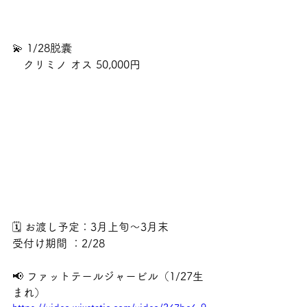
💫 1/28脱囊
　クリミノ オス 50,000円
🗓 お渡し予定：3月上旬～3月末
受付け期間 ：2/28
📢 ファットテールジャービル（1/27生
まれ）