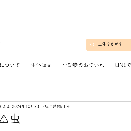
店
について
生体販売
小動物のおていれ
LIN
るぶん
2024年10月28日
読了時間: 1分
⚠️虫